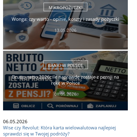
MIKROPOŻYCZKI
Wonga: czy warto - opinie, koszty i zasady pożyczki
13.05.2026
BANKI W POLSCE
Brutto netto 2026: ile naprawdę zostaje z pensji na
rękę w Polsce
08.05.2026
06.05.2026
Wise czy Revolut: Która karta wielowalutowa najlepiej
sprawdzi się w Twojej podróży?