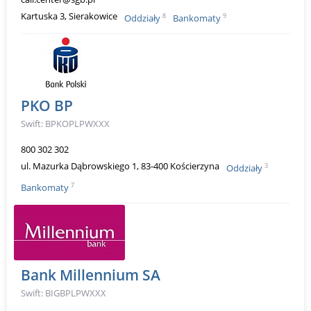
Kartuska 3, Sierakowice
8
9
Oddziały
Bankomaty
PKO BP
Swift: BPKOPLPWXXX
800 302 302
ul. Mazurka Dąbrowskiego 1, 83-400 Kościerzyna
3
Oddziały
7
Bankomaty
Bank Millennium SA
Swift: BIGBPLPWXXX