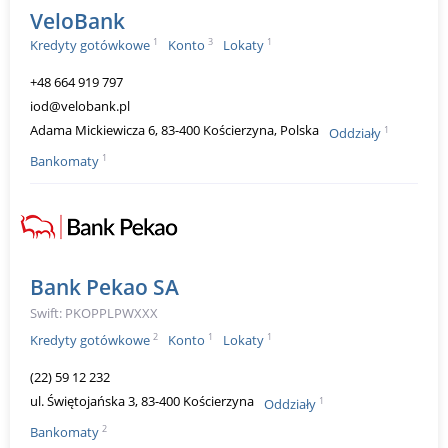
VeloBank
1
3
1
Kredyty gotówkowe
Konto
Lokaty
+48 664 919 797
iod@velobank.pl
Adama Mickiewicza 6, 83-400 Kościerzyna, Polska
1
Oddziały
1
Bankomaty
Bank Pekao SA
Swift: PKOPPLPWXXX
2
1
1
Kredyty gotówkowe
Konto
Lokaty
(22) 59 12 232
ul. Świętojańska 3, 83-400 Kościerzyna
1
Oddziały
2
Bankomaty