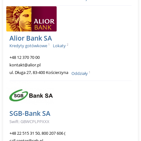
Alior Bank SA
1
2
Kredyty gotówkowe
Lokaty
+48 12 370 70 00
kontakt@alior.pl
ul. Długa 27, 83-400 Kościerzyna
1
Oddziały
SGB-Bank SA
Swift: GBWCPLPPXXX
+48 22 515 31 50, 800 207 606 (
call.center@sgb.pl