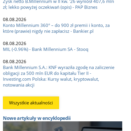
Zysk netto B.Millennium w II kw. '26 wyniósł 407,6 mln
zł; lekko powyżej oczekiwań (opis) - PAP Biznes
08.08.2026
Konto Millennium 360° – do 900 zł premii i konto, za
które (prawie) nigdy nie zapłacisz - Bankier.pl
08.08.2026
MIL (-0.96%) - Bank Millennium SA - Stooq
08.08.2026
Bank Millennium S.A.: KNF wyraziła zgodę na zaliczenie
obligacji za 500 mln EUR do kapitału Tier II -
Investing.com Polska: Kursy walut, kryptowalut,
notowania akcji
Wszystkie aktualności
Nowe artykuły w encyklopedii