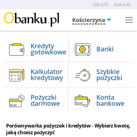
USD 3.73
EUR 4.30
Kościerzyna
Menu
Burger
Kredyty
Banki
gotówkowe
Kalkulator
Szybkie
kredytowy
pożyczki
Pożyczki
Konta
darmowe
bankowe
Porównywarka pożyczek i kredytów - Wybierz kwotę,
jaką chcesz pożyczyć