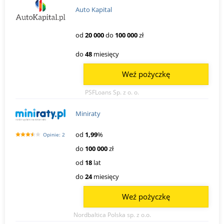
Auto Kapital
od
20 000
do
100 000
zł
do
48
miesięcy
Weź pożyczkę
PSFLoans Sp. z o. o.
Miniraty
od
1,99
%
Opinie: 2
do
100 000
zł
od
18
lat
do
24
miesięcy
Weź pożyczkę
Nordbaltica Polska sp. z o.o.