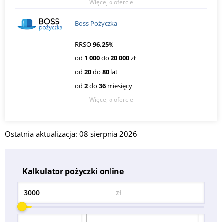
Więcej o ofercie
Boss Pożyczka
RRSO
96.25
%
od
1 000
do
20 000
zł
od
20
do
80
lat
od
2
do
36
miesięcy
Więcej o ofercie
Ostatnia aktualizacja: 08 sierpnia 2026
Kalkulator pożyczki online
zł
Kwota