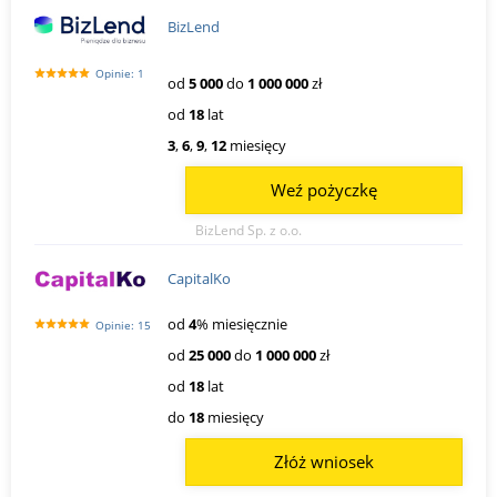
BizLend
Opinie: 1
od
5 000
do
1 000 000
zł
od
18
lat
3
,
6
,
9
,
12
miesięcy
Weź pożyczkę
BizLend Sp. z o.o.
CapitalKo
od
4
% miesięcznie
Opinie: 15
od
25 000
do
1 000 000
zł
od
18
lat
do
18
miesięcy
Złóż wniosek