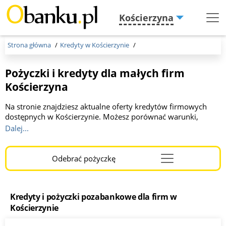
Kościerzyna
Menu
Burger
Strona główna
Kredyty w Kościerzynie
Pożyczki i kredyty dla małych firm
Kościerzyna
Na stronie znajdziesz aktualne oferty kredytów firmowych
dostępnych w Kościerzynie. Możesz porównać warunki,
kwoty oraz okresy spłaty oferowane przez różne banki. Kwota
Dalej...
do 1 000 000 zł, okres kredytowania od 2 do 36 miesięcy. To
idealne miejsce dla przedsiębiorców szukających korzystnego
finansowania. Wybierz optymalną dla Ciebie ofertę, kliknij link
Odebrać pożyczkę
Menu
i wypełnij wniosek online. Otrzymaj szybką a korzystną
Burger
decyzję!
Kredyty i pożyczki pozabankowe dla firm w
Kościerzynie