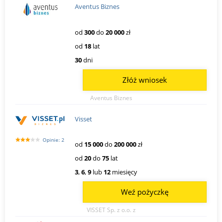
Aventus Biznes
od
300
do
20 000
zł
od
18
lat
30
dni
Złóż wniosek
Aventus Biznes
Visset
Opinie: 2
od
15 000
do
200 000
zł
od
20
do
75
lat
3
,
6
,
9
lub
12
miesięcy
Weź pożyczkę
VISSET Sp. z o.o. z